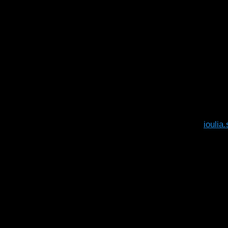
– Effet
entro e 
bonifico 
IBAN IT
Bra, Mont
Causale 
nome e 
Inviare l
quota eff
a
ioulia
Nel caso 
qualsiasi
In caso 
partecipa
L’assicur
carico de