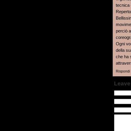
tecnica
Reperto
Bellissi
moviment
perciò a
coreogra
Ogni vol
della su
che ha s
attraver
Rispondi
Leave