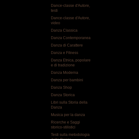
Gli es
Dance-classe d'Autore,
di stu
testi
Gli et
Dance-classe d'Autore,
video
movime
Danza Classica
Studio
Danza Contemporanea
Analis
Danza di Carattere
Accade
Danza e Fitness
Princi
teatra
Danza Etnica, popolare
e di tradizione
Il Corso 
Danza Moderna
hanno so
Danza per bambini
la discip
Danza Shop
Tutti i p
Danza Storica
del corso
Libri sulla Storia della
Danza
I cd musi
Musica per la danza
Carattere
Ricerche e Saggi
acquistab
storico-stilistici
Testi sulla metodologia