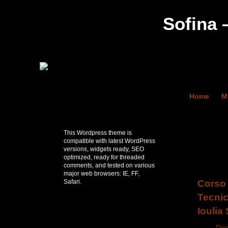
Sofina 
Home
Mi
You are h
Insegnanti
This Wordpress theme is
compatible with latest WordPress
insegnanti 
versions, widgets ready, SEO
Ioulia Sofi
optimized, ready for threaded
comments, and tested on various
major web browsers: IE, FF,
Corso 
Safari.
Tecnica
Ioulia
Pos