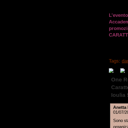
L’evento
Accadem
promozio
CARATTE
Tags:
da
One R
Caratte
Ioulia
Anetta
01/07/2
Sono sta
organiz