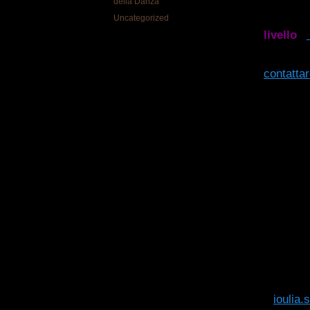
della Danza
Per info 
Uncategorized
livello
–
Per info 
contatta
Scuola 
10-15
Il costo 
Pagament
Per form
– Invi
entro e n
a
ioulia.